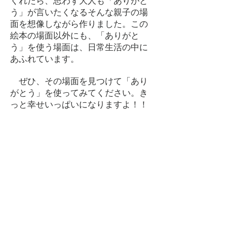
くれたら、思わず大人も「ありがと
う」が言いたくなるそんな親子の場
面を想像しながら作りました。この
絵本の場面以外にも、「ありがと
う」を使う場面は、日常生活の中に
あふれています。
ぜひ、その場面を見つけて「あり
がとう」を使ってみてください。き
っと幸せいっぱいになりますよ！！
2020年1月吉日 楽らく保育園 園
長 小嶋 十糸子
＊これから「あうただ」の絵本シリ
ーズを作っていきたいなと思ってい
ます。 お楽しみに！
ご注文は・・・
こちらからどうぞ
⇒
ご注文フォーム