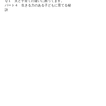
Ｑ１ 夫と子育ての違いに困ってます。
パート４ 生きる力のある子どもに育てる秘
訣
ご注文は・・・
こちらからどうぞ ⇒
ご注文フォ
ーム