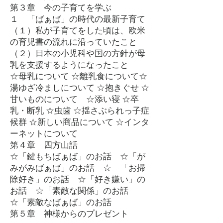
第３章 今の子育てを学ぶ
１ 「ばぁば」の時代の最新子育て
（１）私が子育てをした頃は、欧米
の育児書の流れに沿っていたこと
（２）日本の小児科や国の方針が母
乳を支援するようになったこと
☆母乳について ☆離乳食について☆
湯ゆざ冷ましについて ☆抱きぐせ ☆
甘いものについて ☆添い寝 ☆卒
乳・断乳 ☆虫歯 ☆揺さぶられっ子症
候群 ☆新しい商品について ☆インタ
ーネットについて
第４章 四方山話
☆「鍵もちばぁば」のお話 ☆「が
みがみばぁば」のお話 ☆ 「お掃
除好き」のお話 ☆「好き嫌い」の
お話 ☆「素敵な関係」のお話
☆「素敵なばぁば」のお話
第５章 神様からのプレゼント