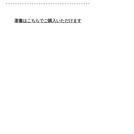
著書はこちらでご購入いただけます
著書
いっこさんの楽しい子育て
アドラー心理学に学ぶ