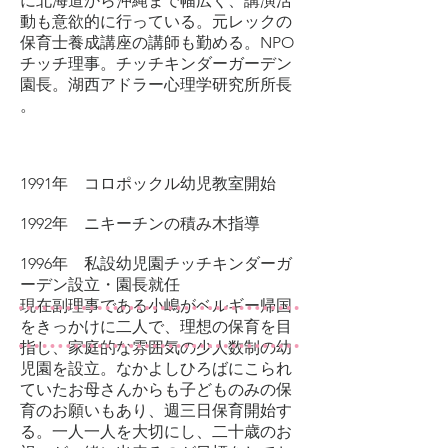
に北海道から沖縄まで幅広く、講演活
動も意欲的に行っている。元レックの
保育士養成講座の講師も勤める。NPO
チッチ理事。チッチキンダーガーデン
園長。湖西アドラー心理学研究所所長​
。
1991年 コロポックル幼児教室開始
1992年 ニキーチンの積み木指導
1996年 私設幼児園チッチキンダーガ
ーデン設立・園長就任
現在副理事である小嶋がベルギー帰国
をきっかけに二人で、理想の保育を目
指し、家庭的な雰囲気の少人数制の幼
児園を設立。なかよしひろばにこられ
ていたお母さんからも子どものみの保
育のお願いもあり、週三日保育開始す
る。一人一人を大切にし、二十歳のお